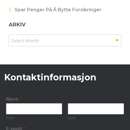
Spar Penger På Å Bytte Forsikringer
ARKIV
Arkiv
Select Month
Kontaktinformasjon
Navn
*
First
Last
E-post
*