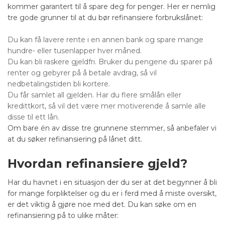
kommer garantert til å spare deg for penger. Her er nemlig
tre gode grunner til at du bør refinansiere forbrukslånet:
Du kan få lavere rente i en annen bank og spare mange
hundre- eller tusenlapper hver måned.
Du kan bli raskere gjeldfri. Bruker du pengene du sparer på
renter og gebyrer på å betale avdrag, så vil
nedbetalingstiden bli kortere.
Du får samlet all gjelden. Har du flere smålån eller
kredittkort, så vil det være mer motiverende å samle alle
disse til ett lån.
Om bare én av disse tre grunnene stemmer, så anbefaler vi
at du søker refinansiering på lånet ditt.
Hvordan refinansiere gjeld?
Har du havnet i en situasjon der du ser at det begynner å bli
for mange forpliktelser og du er i ferd med å miste oversikt,
er det viktig å gjøre noe med det. Du kan
søke om en
refinansiering
på to ulike måter: