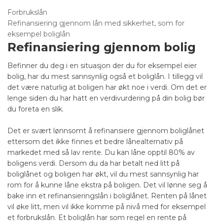
Forbrukslån
Refinansiering gjennom lån med sikkerhet, som for
eksempel boliglån
Refinansiering gjennom bolig
Befinner du deg i en situasjon der du for eksempel eier
bolig, har du mest sannsynlig også et boliglån. I tillegg vil
det være naturlig at boligen har økt noe i verdi. Om det er
lenge siden du har hatt en verdivurdering på din bolig bør
du foreta en slik.
Det er svært lønnsomt å refinansiere gjennom boliglånet
ettersom det ikke finnes et bedre lånealternativ på
markedet med så lav rente. Du kan låne opptil 80% av
boligens verdi. Dersom du da har betalt ned litt på
boliglånet og boligen har økt, vil du mest sannsynlig har
rom for å kunne låne ekstra på boligen. Det vil lønne seg å
bake inn et refinansieringslån i boliglånet. Renten på lånet
vil øke litt, men vil ikke komme på nivå med for eksempel
et forbrukslån. Et boliglån har som regel en rente på