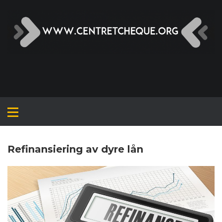
Skip
to
content
Refinansiering av dyre lån