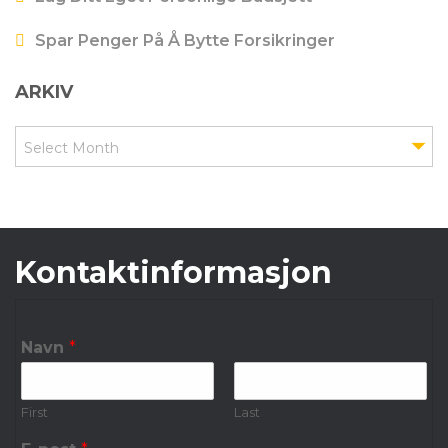
Spar Penger På Å Bytte Forsikringer
ARKIV
Arkiv
Select Month
Kontaktinformasjon
Navn
*
First
Last