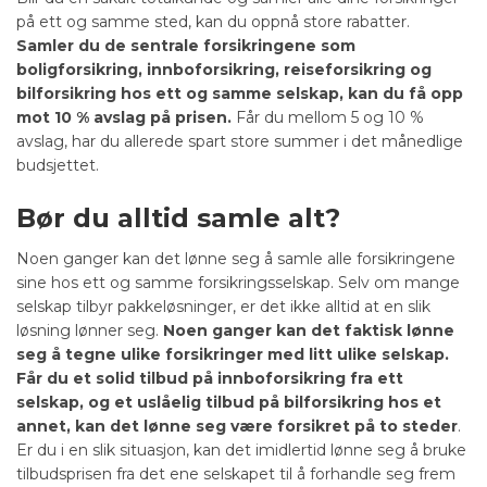
på ett og samme sted, kan du oppnå store rabatter.
Samler du de sentrale forsikringene som
boligforsikring, innboforsikring, reiseforsikring og
bilforsikring hos ett og samme selskap, kan du få opp
mot 10 % avslag på prisen.
Får du mellom 5 og 10 %
avslag, har du allerede spart store summer i det månedlige
budsjettet.
Bør du alltid samle alt?
Noen ganger kan det lønne seg å samle alle forsikringene
sine hos ett og samme forsikringsselskap. Selv om mange
selskap tilbyr pakkeløsninger, er det ikke alltid at en slik
løsning lønner seg.
Noen ganger kan det faktisk lønne
seg å tegne ulike forsikringer med litt ulike selskap.
Får du et solid tilbud på innboforsikring fra ett
selskap, og et uslåelig tilbud på bilforsikring hos et
annet, kan det lønne seg være forsikret på to steder
.
Er du i en slik situasjon, kan det imidlertid lønne seg å bruke
tilbudsprisen fra det ene selskapet til å forhandle seg frem